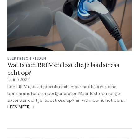
ELEKTRISCH RIJDEN
Wat is een EREV en lost die je laadstress
echt op?
1 June 2026
Een EREV rijdt altijd elektrisch, maar heeft een kleine
benzinemotor als noodgenerator. Maar lost een range
extender echt je laadstress op? En wanneer is het een
slimmere keuze dan een gewone EV of PHEV?
LEES MEER →