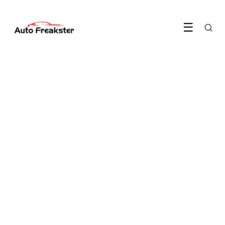
☰
ELEKTRISCH RIJDEN
V2G maakt van je elektrische
auto een rijdende thuisbatterij
LEES ARTIKEL →