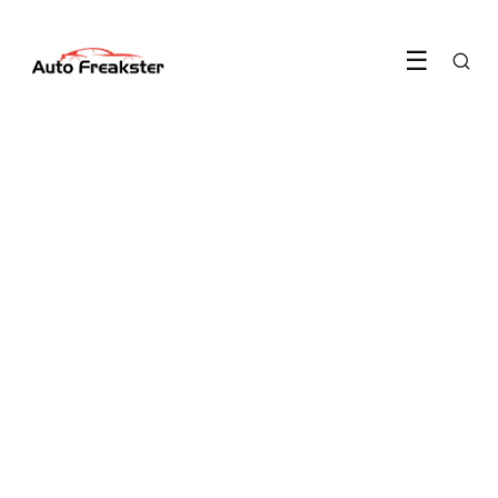
☰
ELEKTRISCH RIJDEN
Zo verdien je honderden
euro's per jaar met je
laadpaal
4 June 2026
·
5 min leestijd